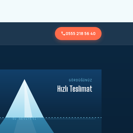
0555 218 56 40
GÖRDÜĞÜNÜZ
Hızlı Teslimat
SU SEVIYESI