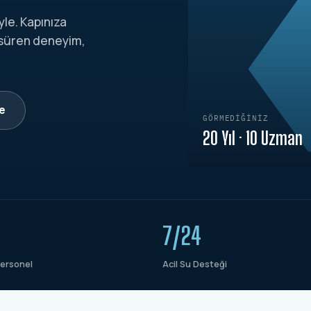
yle. Kapınıza
 süren deneyim,
le
GÖRMEDIĞINIZ
20 Yıl · 10 Uzman
7/24
ersonel
Acil Su Desteği