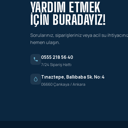
YARDIM ETMEK
İÇIN BURADAYIZ!
Sorularınız, siparişleriniz veya acil su ihtiyacını
hemen ulaşın.
0555 218 56 40
7/24 Sipariş Hattı
Tınaztepe, Ballıbaba Sk. No:4
06660 Çankaya / Ankara