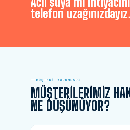
Acil suya mı ihtiyacını
telefon uzağınızdayız
MÜŞTERI YORUMLARI
MÜŞTERILERIMIZ HA
NE DÜŞÜNÜYOR?