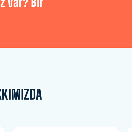
z var? Bir
.
KKIMIZDA