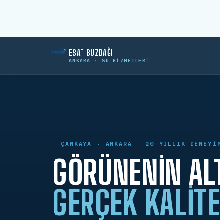
ESAT BUZDAĞI
ANKARA · SU HIZMETLERI
ÇANKAYA · ANKARA · 20 YILLIK DENEYI
GÖRÜNENIN AL
GERÇEK KALITE