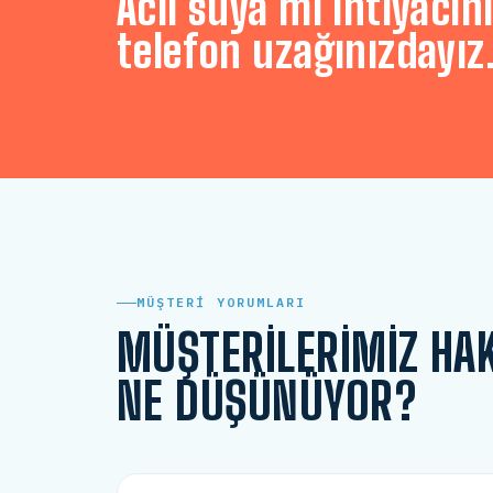
Acil suya mı ihtiyacını
telefon uzağınızdayız
MÜŞTERI YORUMLARI
MÜŞTERILERIMIZ HA
NE DÜŞÜNÜYOR?