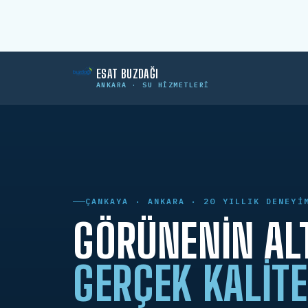
ESAT BUZDAĞI
ANKARA · SU HIZMETLERI
ÇANKAYA · ANKARA · 20 YILLIK DENEYI
GÖRÜNENIN AL
GERÇEK KALITE