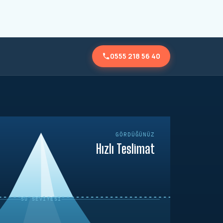
0555 218 56 40
GÖRDÜĞÜNÜZ
Hızlı Teslimat
SU SEVIYESI