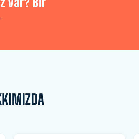
z var? Bir
.
KKIMIZDA