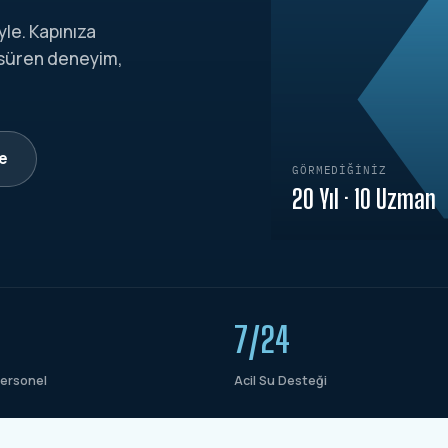
yle. Kapınıza
 süren deneyim,
le
GÖRMEDIĞINIZ
20 Yıl · 10 Uzman
7/24
ersonel
Acil Su Desteği