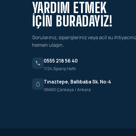
YARDIM ETMEK
İÇIN BURADAYIZ!
Sorularınız, siparişleriniz veya acil su ihtiyacını
hemen ulaşın.
0555 218 56 40
7/24 Sipariş Hattı
Tınaztepe, Ballıbaba Sk. No:4
06660 Çankaya / Ankara