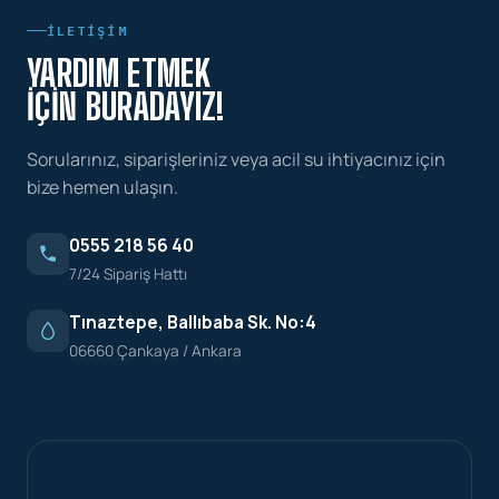
İLETIŞIM
YARDIM ETMEK
İÇIN BURADAYIZ!
Sorularınız, siparişleriniz veya acil su ihtiyacınız için
bize hemen ulaşın.
0555 218 56 40
7/24 Sipariş Hattı
Tınaztepe, Ballıbaba Sk. No:4
06660 Çankaya / Ankara