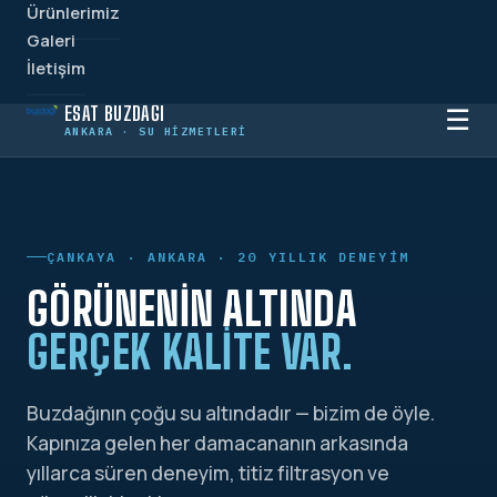
Ürünlerimiz
Galeri
İletişim
ESAT BUZDAĞI
☰
ANKARA · SU HIZMETLERI
ÇANKAYA · ANKARA · 20 YILLIK DENEYIM
GÖRÜNENIN ALTINDA
GERÇEK KALITE VAR.
Buzdağının çoğu su altındadır — bizim de öyle.
Kapınıza gelen her damacananın arkasında
yıllarca süren deneyim, titiz filtrasyon ve