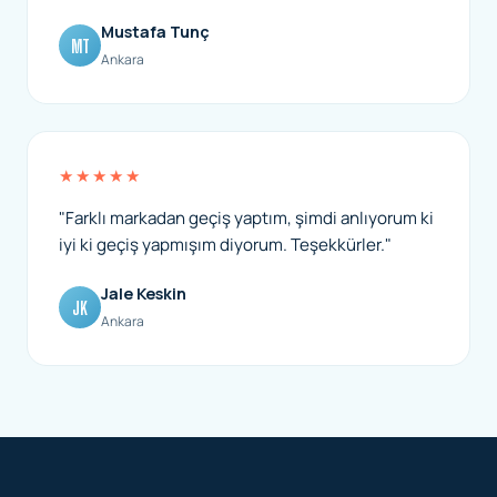
Mustafa Tunç
MT
Ankara
★★★★★
"Farklı markadan geçiş yaptım, şimdi anlıyorum ki
iyi ki geçiş yapmışım diyorum. Teşekkürler."
Jale Keskin
JK
Ankara