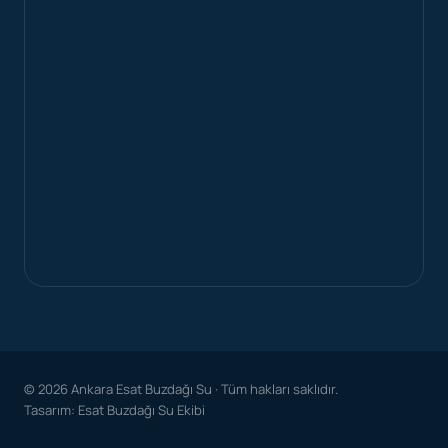
© 2026 Ankara Esat Buzdağı Su · Tüm hakları saklıdır.
Tasarım: Esat Buzdağı Su Ekibi