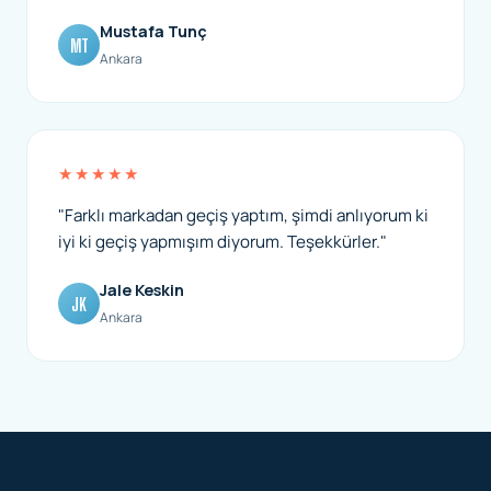
Mustafa Tunç
MT
Ankara
★★★★★
"Farklı markadan geçiş yaptım, şimdi anlıyorum ki
iyi ki geçiş yapmışım diyorum. Teşekkürler."
Jale Keskin
JK
Ankara