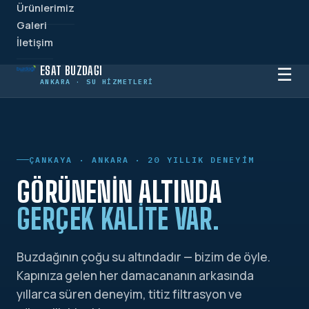
Ürünlerimiz
Galeri
İletişim
ESAT BUZDAĞI
☰
ANKARA · SU HIZMETLERI
ÇANKAYA · ANKARA · 20 YILLIK DENEYIM
GÖRÜNENIN ALTINDA
GERÇEK KALITE VAR.
Buzdağının çoğu su altındadır — bizim de öyle.
Kapınıza gelen her damacananın arkasında
yıllarca süren deneyim, titiz filtrasyon ve