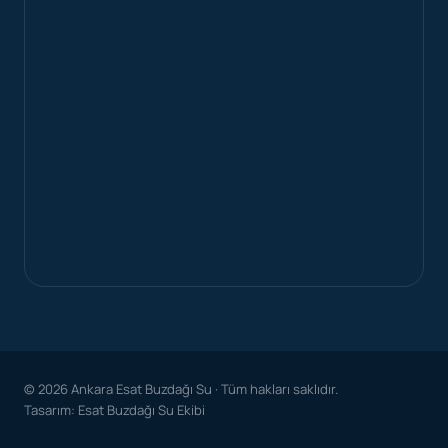
© 2026 Ankara Esat Buzdağı Su · Tüm hakları saklıdır.
Tasarım: Esat Buzdağı Su Ekibi