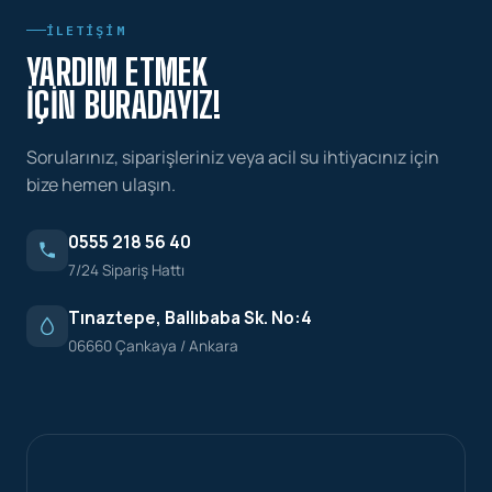
İLETIŞIM
YARDIM ETMEK
İÇIN BURADAYIZ!
Sorularınız, siparişleriniz veya acil su ihtiyacınız için
bize hemen ulaşın.
0555 218 56 40
7/24 Sipariş Hattı
Tınaztepe, Ballıbaba Sk. No:4
06660 Çankaya / Ankara