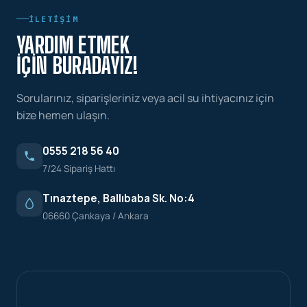
İLETIŞIM
YARDIM ETMEK
İÇIN BURADAYIZ!
Sorularınız, siparişleriniz veya acil su ihtiyacınız için
bize hemen ulaşın.
0555 218 56 40
7/24 Sipariş Hattı
Tınaztepe, Ballıbaba Sk. No:4
06660 Çankaya / Ankara