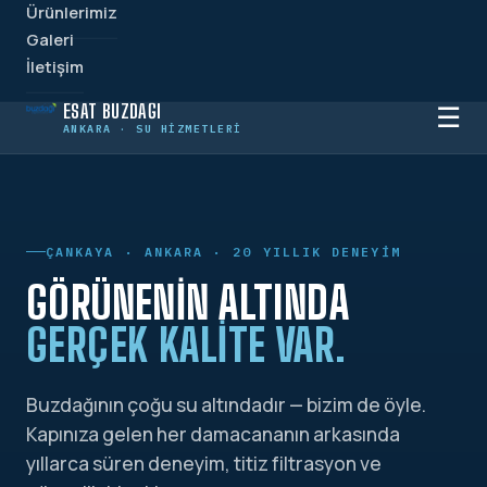
Ürünlerimiz
Galeri
İletişim
ESAT BUZDAĞI
☰
ANKARA · SU HIZMETLERI
ÇANKAYA · ANKARA · 20 YILLIK DENEYIM
GÖRÜNENIN ALTINDA
GERÇEK KALITE VAR.
Buzdağının çoğu su altındadır — bizim de öyle.
Kapınıza gelen her damacananın arkasında
yıllarca süren deneyim, titiz filtrasyon ve