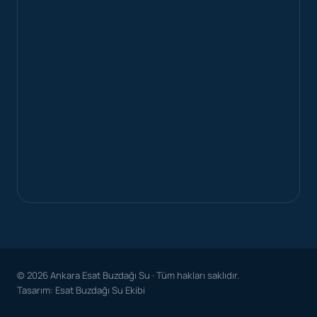
© 2026 Ankara Esat Buzdağı Su · Tüm hakları saklıdır.
Tasarım: Esat Buzdağı Su Ekibi