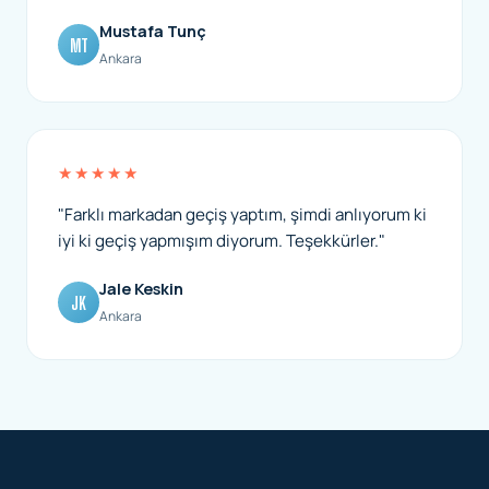
Mustafa Tunç
MT
Ankara
★★★★★
"Farklı markadan geçiş yaptım, şimdi anlıyorum ki
iyi ki geçiş yapmışım diyorum. Teşekkürler."
Jale Keskin
JK
Ankara