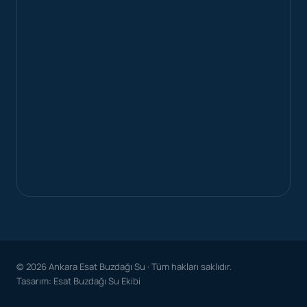
© 2026 Ankara Esat Buzdağı Su · Tüm hakları saklıdır.
Tasarım: Esat Buzdağı Su Ekibi