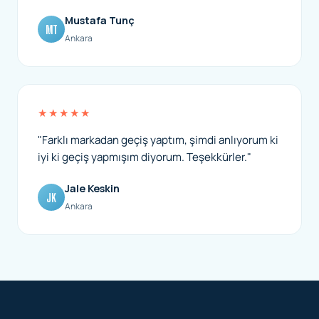
Mustafa Tunç
MT
Ankara
★★★★★
"Farklı markadan geçiş yaptım, şimdi anlıyorum ki
iyi ki geçiş yapmışım diyorum. Teşekkürler."
Jale Keskin
JK
Ankara