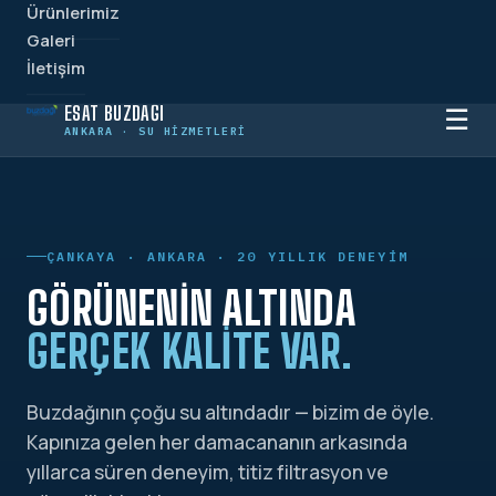
Ürünlerimiz
Galeri
İletişim
ESAT BUZDAĞI
☰
ANKARA · SU HIZMETLERI
ÇANKAYA · ANKARA · 20 YILLIK DENEYIM
GÖRÜNENIN ALTINDA
GERÇEK KALITE VAR.
Buzdağının çoğu su altındadır — bizim de öyle.
Kapınıza gelen her damacananın arkasında
yıllarca süren deneyim, titiz filtrasyon ve