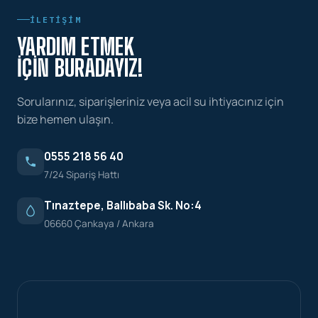
İLETIŞIM
YARDIM ETMEK
İÇIN BURADAYIZ!
Sorularınız, siparişleriniz veya acil su ihtiyacınız için
bize hemen ulaşın.
0555 218 56 40
7/24 Sipariş Hattı
Tınaztepe, Ballıbaba Sk. No:4
06660 Çankaya / Ankara