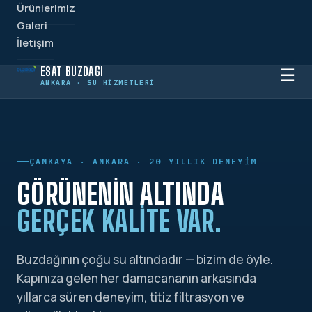
Ürünlerimiz
Galeri
İletişim
ESAT BUZDAĞI
☰
ANKARA · SU HIZMETLERI
ÇANKAYA · ANKARA · 20 YILLIK DENEYIM
GÖRÜNENIN ALTINDA
GERÇEK KALITE VAR.
Buzdağının çoğu su altındadır — bizim de öyle.
Kapınıza gelen her damacananın arkasında
yıllarca süren deneyim, titiz filtrasyon ve