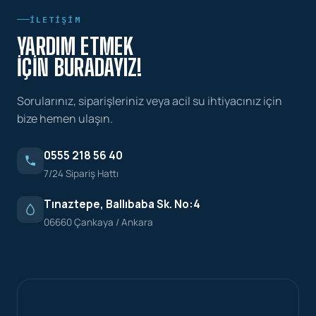
İLETIŞIM
YARDIM ETMEK
İÇIN BURADAYIZ!
Sorularınız, siparişleriniz veya acil su ihtiyacınız için
bize hemen ulaşın.
0555 218 56 40
7/24 Sipariş Hattı
Tınaztepe, Ballıbaba Sk. No:4
06660 Çankaya / Ankara