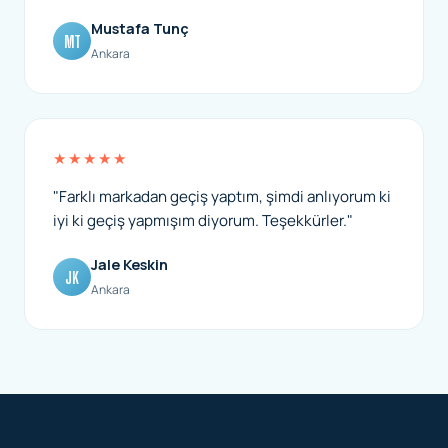
Mustafa Tunç
MT
Ankara
★★★★★
"Farklı markadan geçiş yaptım, şimdi anlıyorum ki
iyi ki geçiş yapmışım diyorum. Teşekkürler."
Jale Keskin
JK
Ankara