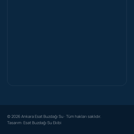
© 2026 Ankara Esat Buzdağı Su · Tüm hakları saklıdır.
Tasarım: Esat Buzdağı Su Ekibi