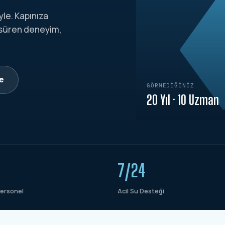
yle. Kapınıza
 süren deneyim,
le
GÖRMEDIĞINIZ
20 Yıl · 10 Uzman
7/24
ersonel
Acil Su Desteği