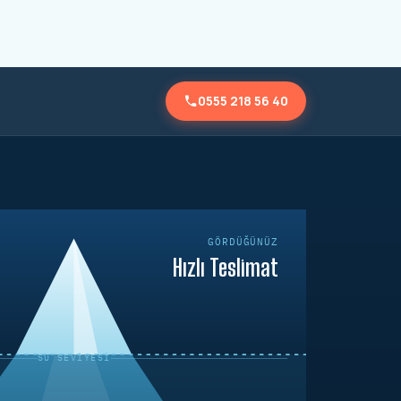
0555 218 56 40
GÖRDÜĞÜNÜZ
Hızlı Teslimat
SU SEVIYESI