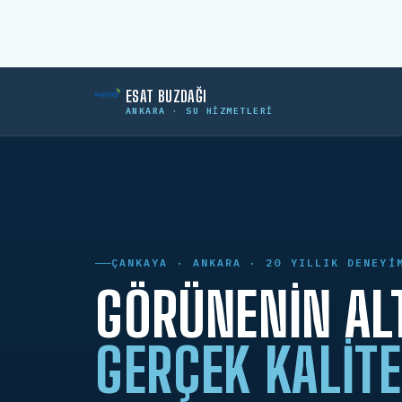
ESAT BUZDAĞI
ANKARA · SU HIZMETLERI
ÇANKAYA · ANKARA · 20 YILLIK DENEYI
GÖRÜNENIN AL
GERÇEK KALITE