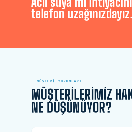
Acil suya mı ihtiyacını
telefon uzağınızdayız
MÜŞTERI YORUMLARI
MÜŞTERILERIMIZ HA
NE DÜŞÜNÜYOR?