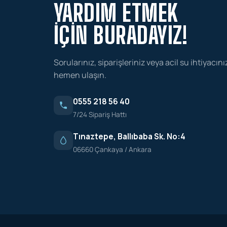
YARDIM ETMEK
İÇIN BURADAYIZ!
Sorularınız, siparişleriniz veya acil su ihtiyacını
hemen ulaşın.
0555 218 56 40
7/24 Sipariş Hattı
Tınaztepe, Ballıbaba Sk. No:4
06660 Çankaya / Ankara