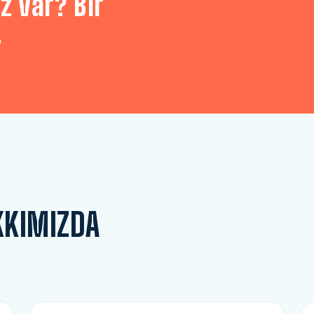
z var? Bir
.
KKIMIZDA