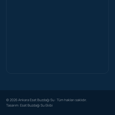
© 2026 Ankara Esat Buzdağı Su · Tüm hakları saklıdır.
Tasarım: Esat Buzdağı Su Ekibi