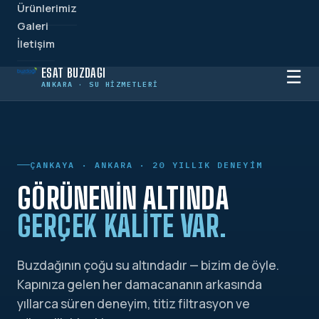
Ürünlerimiz
Galeri
İletişim
ESAT BUZDAĞI
☰
ANKARA · SU HIZMETLERI
ÇANKAYA · ANKARA · 20 YILLIK DENEYIM
GÖRÜNENIN ALTINDA
GERÇEK KALITE VAR.
Buzdağının çoğu su altındadır — bizim de öyle.
Kapınıza gelen her damacananın arkasında
yıllarca süren deneyim, titiz filtrasyon ve