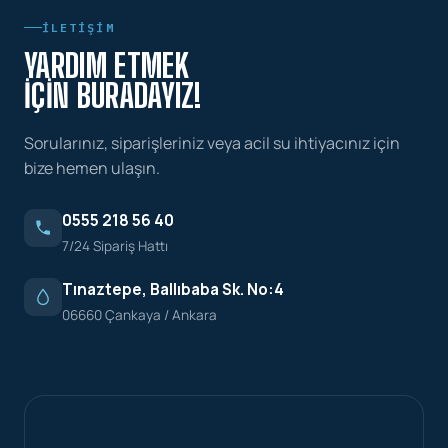
İLETIŞIM
YARDIM ETMEK
İÇIN BURADAYIZ!
Sorularınız, siparişleriniz veya acil su ihtiyacınız için
bize hemen ulaşın.
0555 218 56 40
7/24 Sipariş Hattı
Tınaztepe, Ballıbaba Sk. No:4
06660 Çankaya / Ankara