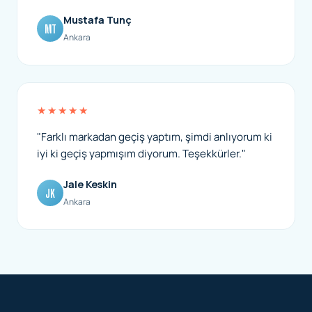
Mustafa Tunç
MT
Ankara
★★★★★
"Farklı markadan geçiş yaptım, şimdi anlıyorum ki
iyi ki geçiş yapmışım diyorum. Teşekkürler."
Jale Keskin
JK
Ankara