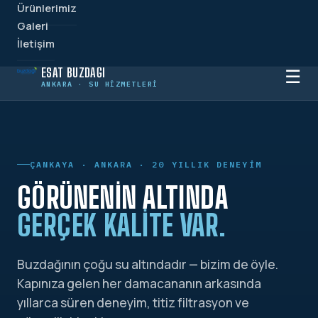
Ürünlerimiz
Galeri
İletişim
ESAT BUZDAĞI
☰
ANKARA · SU HIZMETLERI
ÇANKAYA · ANKARA · 20 YILLIK DENEYIM
GÖRÜNENIN ALTINDA
GERÇEK KALITE VAR.
Buzdağının çoğu su altındadır — bizim de öyle.
Kapınıza gelen her damacananın arkasında
yıllarca süren deneyim, titiz filtrasyon ve