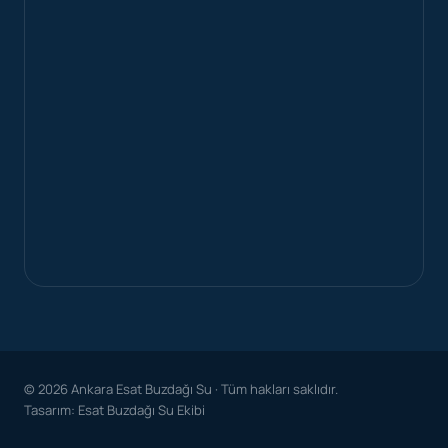
© 2026 Ankara Esat Buzdağı Su · Tüm hakları saklıdır.
Tasarım: Esat Buzdağı Su Ekibi