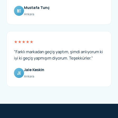
Mustafa Tunç
MT
Ankara
★★★★★
"Farklı markadan geçiş yaptım, şimdi anlıyorum ki
iyi ki geçiş yapmışım diyorum. Teşekkürler."
Jale Keskin
JK
Ankara