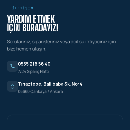
İLETIŞIM
YARDIM ETMEK
İÇIN BURADAYIZ!
Sorularınız, siparişleriniz veya acil su ihtiyacınız için
bize hemen ulaşın.
0555 218 56 40
7/24 Sipariş Hattı
Tınaztepe, Ballıbaba Sk. No:4
06660 Çankaya / Ankara