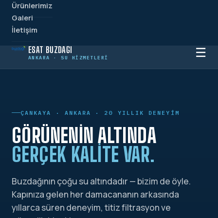
Ürünlerimiz
Galeri
İletişim
ESAT BUZDAĞI
☰
ANKARA · SU HIZMETLERI
ÇANKAYA · ANKARA · 20 YILLIK DENEYIM
GÖRÜNENIN ALTINDA
GERÇEK KALITE VAR.
Buzdağının çoğu su altındadır — bizim de öyle.
Kapınıza gelen her damacananın arkasında
yıllarca süren deneyim, titiz filtrasyon ve