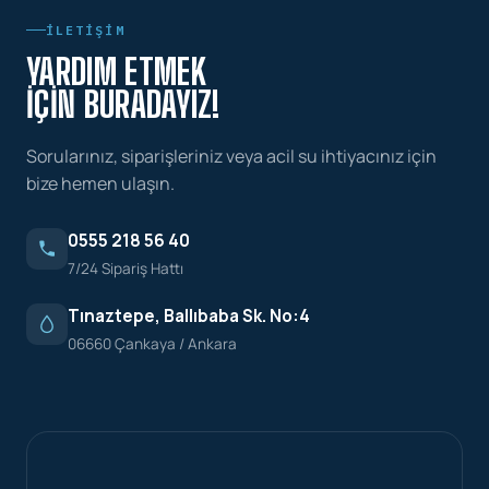
İLETIŞIM
YARDIM ETMEK
İÇIN BURADAYIZ!
Sorularınız, siparişleriniz veya acil su ihtiyacınız için
bize hemen ulaşın.
0555 218 56 40
7/24 Sipariş Hattı
Tınaztepe, Ballıbaba Sk. No:4
06660 Çankaya / Ankara