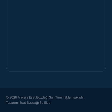
© 2026 Ankara Esat Buzdağı Su · Tüm hakları saklıdır.
Tasarım: Esat Buzdağı Su Ekibi