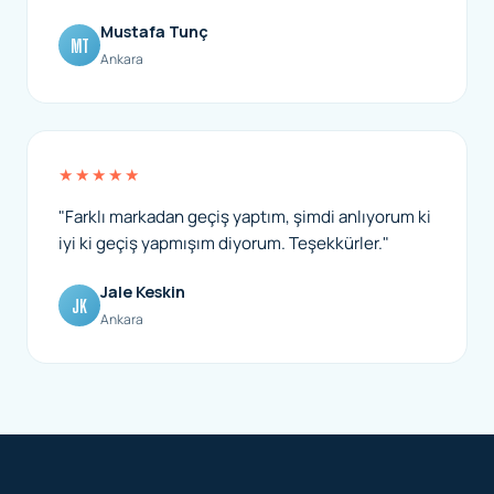
Mustafa Tunç
MT
Ankara
★★★★★
"Farklı markadan geçiş yaptım, şimdi anlıyorum ki
iyi ki geçiş yapmışım diyorum. Teşekkürler."
Jale Keskin
JK
Ankara