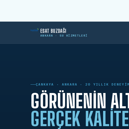
ESAT BUZDAĞI
ANKARA · SU HIZMETLERI
ÇANKAYA · ANKARA · 20 YILLIK DENEYI
GÖRÜNENIN AL
GERÇEK KALITE