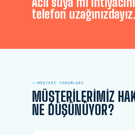
Acil suya mı ihtiyacını
telefon uzağınızdayız
MÜŞTERI YORUMLARI
MÜŞTERILERIMIZ HA
NE DÜŞÜNÜYOR?