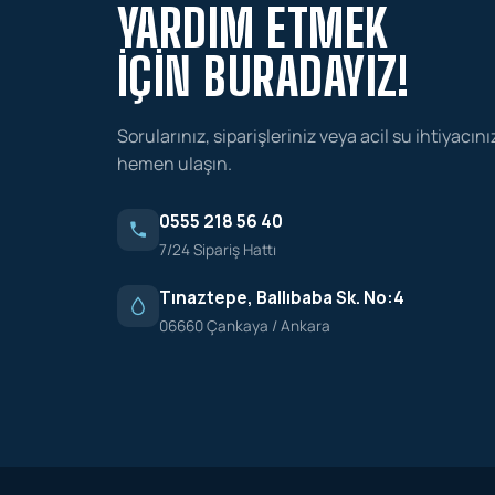
YARDIM ETMEK
İÇIN BURADAYIZ!
Sorularınız, siparişleriniz veya acil su ihtiyacını
hemen ulaşın.
0555 218 56 40
7/24 Sipariş Hattı
Tınaztepe, Ballıbaba Sk. No:4
06660 Çankaya / Ankara