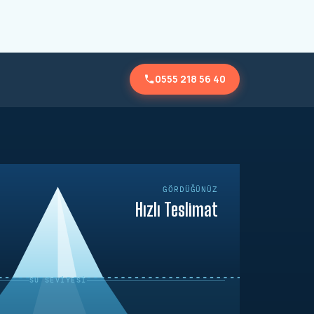
0555 218 56 40
GÖRDÜĞÜNÜZ
Hızlı Teslimat
SU SEVIYESI