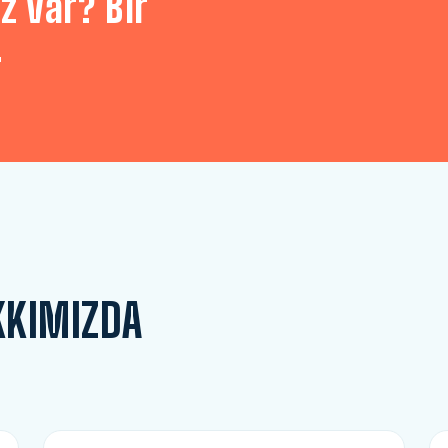
z var? Bir
.
KKIMIZDA