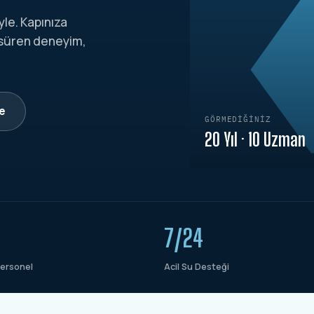
yle. Kapınıza
 süren deneyim,
le
GÖRMEDIĞINIZ
20 Yıl · 10 Uzman
7/24
ersonel
Acil Su Desteği