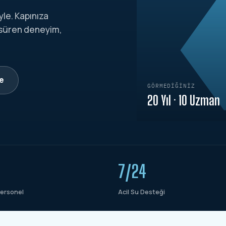
yle. Kapınıza
 süren deneyim,
le
GÖRMEDIĞINIZ
20 Yıl · 10 Uzman
7/24
ersonel
Acil Su Desteği