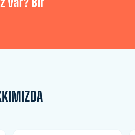
z var? Bir
.
KKIMIZDA