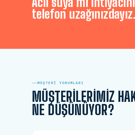
Acil suya mı ihtiyacını
telefon uzağınızdayız
MÜŞTERI YORUMLARI
MÜŞTERILERIMIZ HA
NE DÜŞÜNÜYOR?