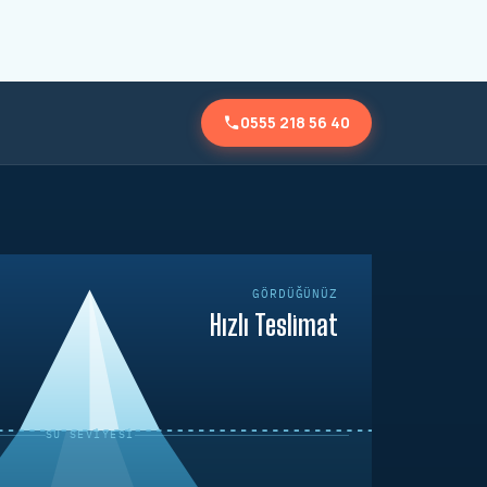
0555 218 56 40
GÖRDÜĞÜNÜZ
Hızlı Teslimat
SU SEVIYESI