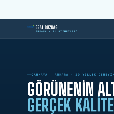
ESAT BUZDAĞI
ANKARA · SU HIZMETLERI
ÇANKAYA · ANKARA · 20 YILLIK DENEYI
GÖRÜNENIN AL
GERÇEK KALITE