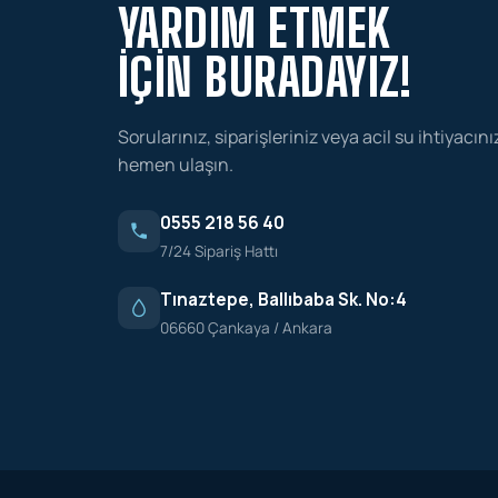
YARDIM ETMEK
İÇIN BURADAYIZ!
Sorularınız, siparişleriniz veya acil su ihtiyacını
hemen ulaşın.
0555 218 56 40
7/24 Sipariş Hattı
Tınaztepe, Ballıbaba Sk. No:4
06660 Çankaya / Ankara