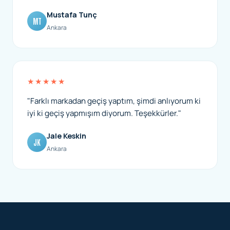
Mustafa Tunç
MT
Ankara
★★★★★
"Farklı markadan geçiş yaptım, şimdi anlıyorum ki
iyi ki geçiş yapmışım diyorum. Teşekkürler."
Jale Keskin
JK
Ankara