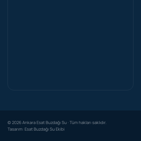
© 2026 Ankara Esat Buzdağı Su · Tüm hakları saklıdır.
Tasarım: Esat Buzdağı Su Ekibi