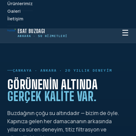
Ürünlerimiz
Galeri
İletişim
ESAT BUZDAĞI
☰
ANKARA · SU HIZMETLERI
ÇANKAYA · ANKARA · 20 YILLIK DENEYIM
GÖRÜNENIN ALTINDA
GERÇEK KALITE VAR.
Buzdağının çoğu su altındadır — bizim de öyle.
Kapınıza gelen her damacananın arkasında
yıllarca süren deneyim, titiz filtrasyon ve