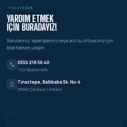
İLETIŞIM
YARDIM ETMEK
İÇIN BURADAYIZ!
Sorularınız, siparişleriniz veya acil su ihtiyacınız için
bize hemen ulaşın.
0555 218 56 40
7/24 Sipariş Hattı
Tınaztepe, Ballıbaba Sk. No:4
06660 Çankaya / Ankara