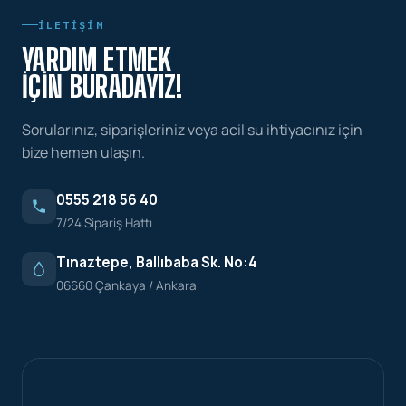
İLETIŞIM
YARDIM ETMEK
İÇIN BURADAYIZ!
Sorularınız, siparişleriniz veya acil su ihtiyacınız için
bize hemen ulaşın.
0555 218 56 40
7/24 Sipariş Hattı
Tınaztepe, Ballıbaba Sk. No:4
06660 Çankaya / Ankara