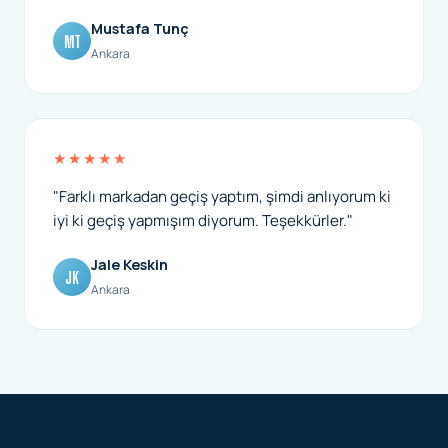
Mustafa Tunç
MT
Ankara
★★★★★
"Farklı markadan geçiş yaptım, şimdi anlıyorum ki
iyi ki geçiş yapmışım diyorum. Teşekkürler."
Jale Keskin
JK
Ankara