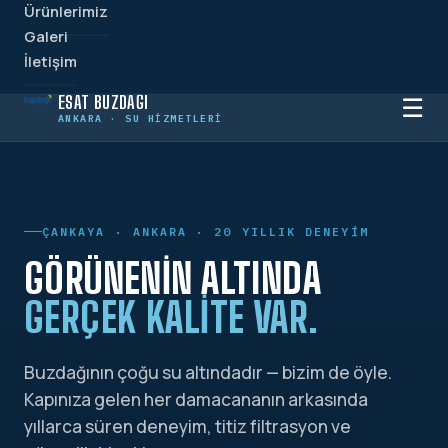
Ürünlerimiz
Galeri
İletişim
ESAT BUZDAĞI
☰
ANKARA · SU HIZMETLERI
ÇANKAYA · ANKARA · 20 YILLIK DENEYIM
GÖRÜNENIN ALTINDA
GERÇEK KALITE VAR.
Buzdağının çoğu su altındadır — bizim de öyle.
Kapınıza gelen her damacananın arkasında
yıllarca süren deneyim, titiz filtrasyon ve