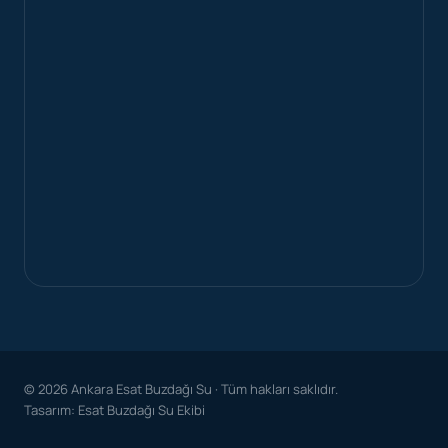
© 2026 Ankara Esat Buzdağı Su · Tüm hakları saklıdır.
Tasarım: Esat Buzdağı Su Ekibi